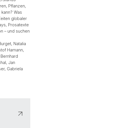
en, Pflanzen,
n kann? Was
eiten globaler
ays, Prosatexte
on – und suchen
urget, Natalia
istof Hamann,
, Bernhard
hal, Jan
er, Gabriela