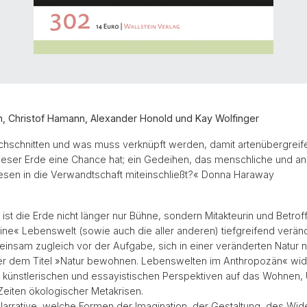
n, Christof Hamann, Alexander Honold und Kay Wolfinger
hschnitten und was muss verknüpft werden, damit artenübergrei
ieser Erde eine Chance hat; ein Gedeihen, das menschliche und an
sen in die Verwandtschaft miteinschließt?« Donna Haraway
ist die Erde nicht länger nur Bühne, sondern Mitakteurin und Betrof
ne« Lebenswelt (sowie auch die aller anderen) tiefgreifend veränd
insam zugleich vor der Aufgabe, sich in einer veränderten Natur 
nter dem Titel »Natur bewohnen. Lebenswelten im Anthropozän« wid
künstlerischen und essayistischen Perspektiven auf das Wohnen,
 Zeiten ökologischer Metakrisen.
arrative, welche Formen der Imagination, der Gestaltung, des Wid