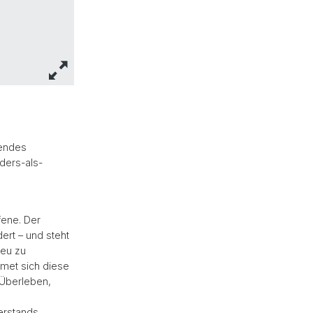
fendes
ders-als-
fene. Der
ert – und steht
neu zu
met sich diese
 Überleben,
erstands