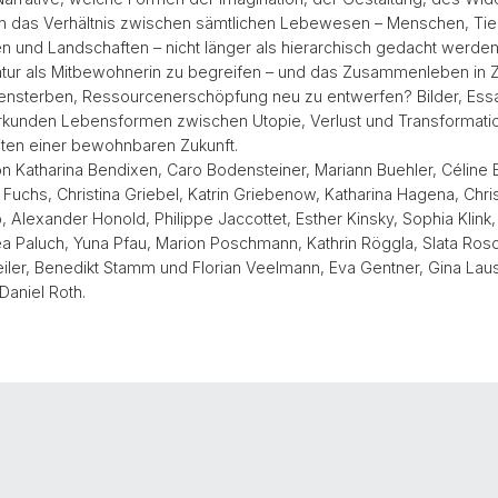
n das Verhältnis zwischen sämtlichen Lebewesen – Menschen, Tier
n und Landschaften – nicht länger als hierarchisch gedacht werde
tur als Mitbewohnerin zu begreifen – und das Zusammenleben in Z
ensterben, Ressourcenerschöpfung neu zu entwerfen? Bilder, Ess
rkunden Lebensformen zwischen Utopie, Verlust und Transformati
iten einer bewohnbaren Zukunft.
on Katharina Bendixen, Caro Bodensteiner, Mariann Buehler, Céline B
 Fuchs, Christina Griebel, Katrin Griebenow, Katharina Hagena, Chr
 Alexander Honold, Philippe Jaccottet, Esther Kinsky, Sophia Klink
 Paluch, Yuna Pfau, Marion Poschmann, Kathrin Röggla, Slata Rosc
eiler, Benedikt Stamm und Florian Veelmann, Eva Gentner, Gina Laus
Daniel Roth.