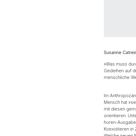
Susanne Catrei
»Was muss durc
Gedeihen auf d
menschliche We
Im Anthropozän 
Mensch hat »sei
mit diesen geme
orientieren. U
horen-Ausgabe 
Koexistieren in
Welche neuen N