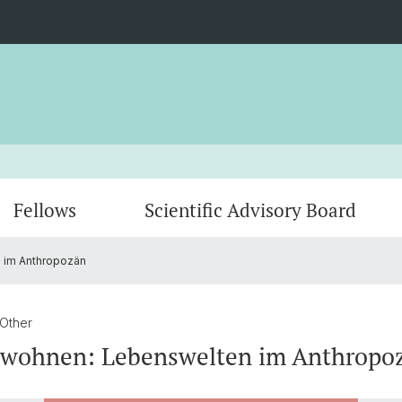
Fellows
Scientific Advisory Board
 im Anthropozän
Fellows Fall 2025
Annual Lecture 2025: Ricarda Winkelmann
Fellow
Annual
Fellows Spring 2024
Annual lecture 2023: Lea Ypi
 Other
ewohnen: Lebenswelten im Anthropo