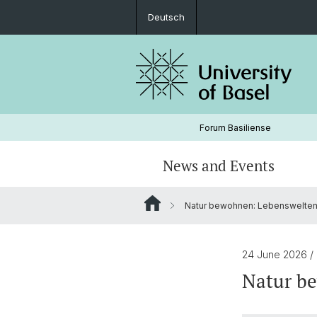
Deutsch
Forum Basiliense
News and Events
Natur bewohnen: Lebenswelten
Fellows Spring 2026
Podcast
Fellows Fall 2024
Lecture Series 2024
24 June 2026
/
Natur b