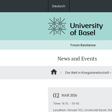
Deutsch
Forum Basiliense
News and Events
Die Welt in Kriegsbereitschaft 
Fellows Spring 2026
Podcast
Fellows Fall 2024
Lecture Series 2024
02
MAR 2026
Time:
18:15 - 19:45
Location:
Hörsaal 102, Universität Basel, Ko