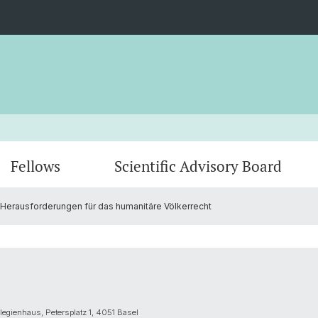
Fellows
Scientific Advisory Board
– Herausforderungen für das humanitäre Völkerrecht
Fellows Fall 2025
Annual Lecture 2025: Ricarda Winkelmann
Fellow
Annual
Fellows Spring 2024
Annual lecture 2023: Lea Ypi
llegienhaus, Petersplatz 1, 4051 Basel